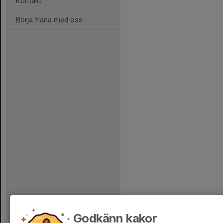
Kontakt
Börja träna med oss
Godkänn kakor