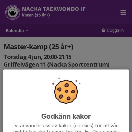
NACKA TAEKWONDO IF
Vuxen (15 år+)
Logga in
Kalender
Master-kamp (25 år+)
Torsdag 4 jun, 20:00-21:15
Griffelvägen 11 (Nacka Sportcentrum)
Samling: 20:00
Kamp- och sparringträning för utövare 25 år+.
Bra med egen uppsättning av skyddsutrustning. För de
som vill testa finns ett begränsat antal låneskydd!
Godkänn kakor
Vi använder oss av kakor (cookies) för att vår
webbplats ska fungera bra för dig. De används