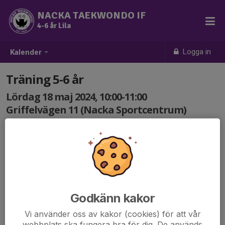
NACKA TAEKWONDO IF
4-6 år Lila
Logga in
Kalender
Träning 5-6 år
Lördag 18 maj 2024, 10:00-11:00
Griffelvägen 11 (Nacka Sportcentrum)
Samling: 10:00
Godkänn kakor
Vi använder oss av kakor (cookies) för att vår
webbplats ska fungera bra för dig. De används