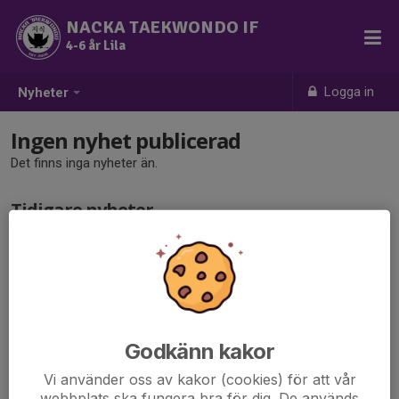
NACKA TAEKWONDO IF
4-6 år Lila
Logga in
Nyheter
Ingen nyhet publicerad
Det finns inga nyheter än.
Tidigare nyheter
Det finns inga tidigare nyheter
Godkänn kakor
Vi använder oss av kakor (cookies) för att vår
webbplats ska fungera bra för dig. De används