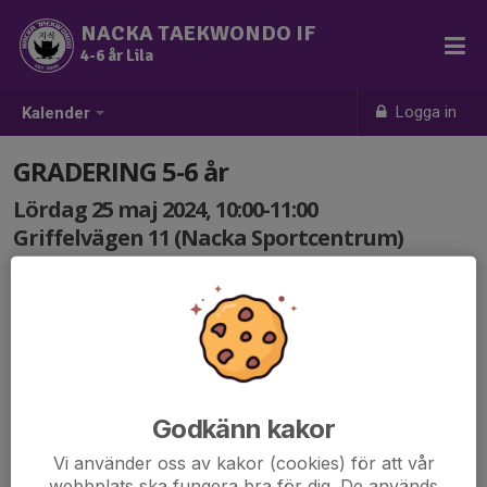
NACKA TAEKWONDO IF
4-6 år Lila
Logga in
Kalender
GRADERING 5-6 år
Lördag 25 maj 2024, 10:00-11:00
Griffelvägen 11 (Nacka Sportcentrum)
Samling: 10:00
Välkomna till terminens gradering!
Familj och vänner är varmt välkomna som publik.
OBS, man måste ha taekwondodräkt och bälte för att
kunna gradera sig!
Godkänn kakor
Vi använder oss av kakor (cookies) för att vår
webbplats ska fungera bra för dig. De används