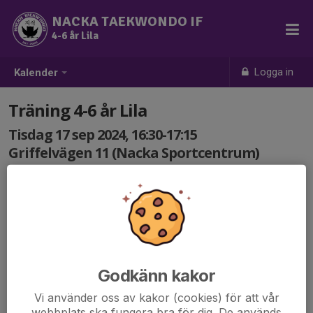
NACKA TAEKWONDO IF
4-6 år Lila
Logga in
Kalender
Träning 4-6 år Lila
Tisdag 17 sep 2024, 16:30-17:15
Griffelvägen 11 (Nacka Sportcentrum)
Samling: 16:30
Godkänn kakor
Vi använder oss av kakor (cookies) för att vår
webbplats ska fungera bra för dig. De används