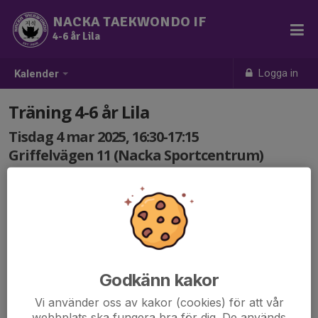
NACKA TAEKWONDO IF
4-6 år Lila
Logga in
Kalender
Träning 4-6 år Lila
Tisdag 4 mar 2025, 16:30-17:15
Griffelvägen 11 (Nacka Sportcentrum)
Samling: 16:30
Godkänn kakor
Vi använder oss av kakor (cookies) för att vår
webbplats ska fungera bra för dig. De används