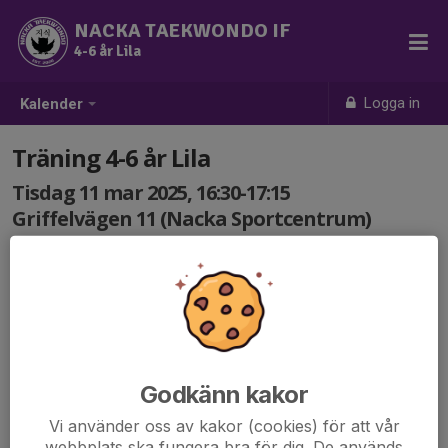
NACKA TAEKWONDO IF
4-6 år Lila
Logga in
Kalender
Träning 4-6 år Lila
Tisdag 11 mar 2025, 16:30-17:15
Griffelvägen 11 (Nacka Sportcentrum)
Samling: 16:30
Godkänn kakor
Vi använder oss av kakor (cookies) för att vår
webbplats ska fungera bra för dig. De används