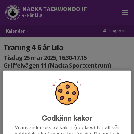
NACKA TAEKWONDO IF
4-6 år Lila
Logga in
Kalender
Träning 4-6 år Lila
Tisdag 25 mar 2025, 16:30-17:15
Griffelvägen 11 (Nacka Sportcentrum)
Samling: 16:30
Godkänn kakor
Vi använder oss av kakor (cookies) för att vår
webbplats ska fungera bra för dig. De används