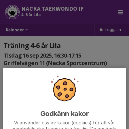
NACKA TAEKWONDO IF
4-6 år Lila
Logga in
Kalender
Träning 4-6 år Lila
Tisdag 16 sep 2025, 16:30-17:15
Griffelvägen 11 (Nacka Sportcentrum)
Samling: 16:30
Godkänn kakor
Vi använder oss av kakor (cookies) för att vår
webbplats ska fungera bra för dig. De används