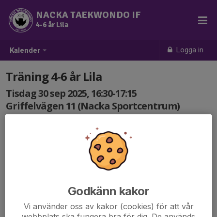
NACKA TAEKWONDO IF
4-6 år Lila
Logga in
Kalender
Träning 4-6 år Lila
Tisdag 30 sep 2025, 16:30-17:15
Griffelvägen 11 (Nacka Sportcentrum)
Samling: 16:30
Godkänn kakor
Vi använder oss av kakor (cookies) för att vår
webbplats ska fungera bra för dig. De används