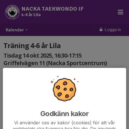
NACKA TAEKWONDO IF
4-6 år Lila
Logga in
Kalender
Träning 4-6 år Lila
Tisdag 14 okt 2025, 16:30-17:15
Griffelvägen 11 (Nacka Sportcentrum)
Samling: 16:30
Godkänn kakor
Vi använder oss av kakor (cookies) för att vår
webbplats ska fungera bra för dig. De används