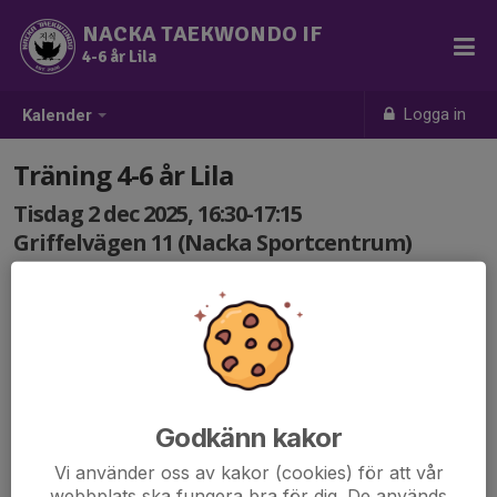
NACKA TAEKWONDO IF
4-6 år Lila
Logga in
Kalender
Träning 4-6 år Lila
Tisdag 2 dec 2025, 16:30-17:15
Griffelvägen 11 (Nacka Sportcentrum)
Samling: 16:30
Godkänn kakor
Vi använder oss av kakor (cookies) för att vår
webbplats ska fungera bra för dig. De används