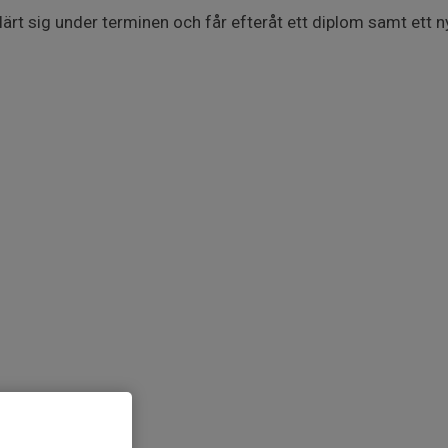
lärt sig under terminen och får efteråt ett diplom samt ett ny