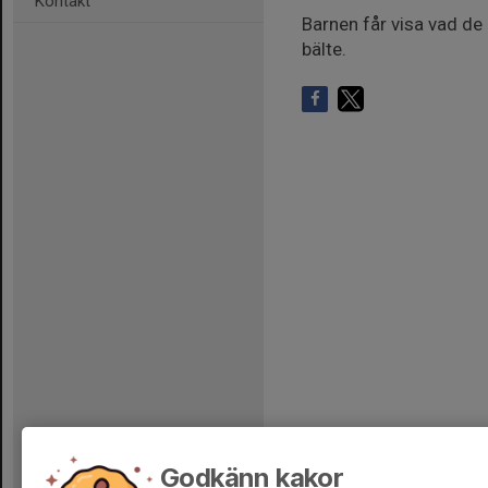
Kontakt
Barnen får visa vad de 
bälte.
Godkänn kakor