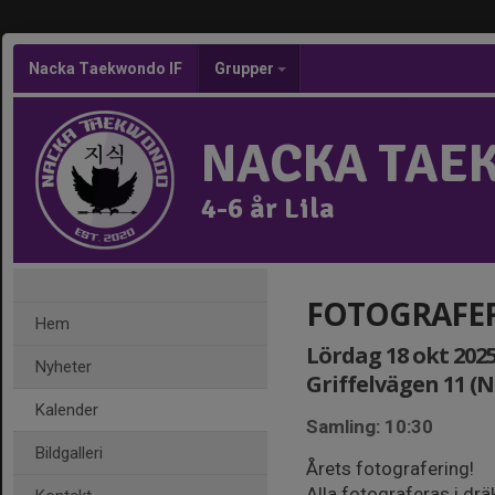
Nacka Taekwondo IF
Grupper
NACKA TAE
4-6 år Lila
FOTOGRAFERI
Hem
Lördag 18 okt 2025,
Nyheter
Griffelvägen 11 (
Kalender
Samling: 10:30
Bildgalleri
Årets fotografering!
Alla fotograferas i dr