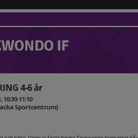
KWONDO IF
NG 4-6 år
 10:30-11:10
Nacka Sportcentrum)
äkt och bälte. Glöm ej fästa Nacka Taekwondo tygmärket på 