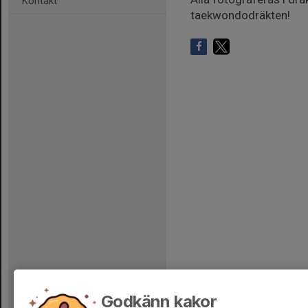
Kontakt
taekwondodräkten!
Godkänn kakor