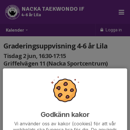
NACKA TAEKWONDO IF
4-6 år Lila
Logga in
Kalender
Graderingsuppvisning 4-6 år Lila
Tisdag 2 jun, 16:30-17:15
Griffelvägen 11 (Nacka Sportcentrum)
Samling: 16:30
Träning för 4-6 år Lila.
Godkänn kakor
Vi använder oss av kakor (cookies) för att vår
webbplats ska fungera bra för dig. De används