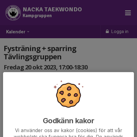
NACKA TAEKWONDO
Kampgruppen
Logga in
Kalender
Fysträning + sparring
Tävlingsgruppen
Fredag 20 okt 2023, 17:00-18:30
Griffelvägen 11 (Nacka Sportcentrum)
Samling: 17:00
Godkänn kakor
Vi använder oss av kakor (cookies) för att vår
webbplats ska fungera bra för dig. De används