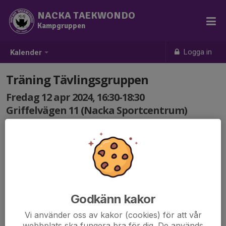
NACKA TAEKWONDO
Kampgruppen
Logga in
Kalender
Träning Tävlingsgruppen
Fredag 12 apr 2024, 16:30-18:30
Griffelvägen 11 (Nacka Sportcentrum)
Samling: 16:30
Teknikträning med skydd + lätt sparring
Glöm ej skyddsutrustning.
Viktigt att alla svarar på kallelsen!
Godkänn kakor
Vi använder oss av kakor (cookies) för att vår
webbplats ska fungera bra för dig. De används