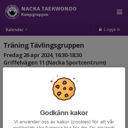
NACKA TAEKWONDO
Kampgruppen
Logga in
Kalender
Träning Tävlingsgruppen
Fredag 26 apr 2024, 16:30-18:30
Griffelvägen 11 (Nacka Sportcentrum)
Samling: 16:30
Teknikträning med skydd + lätt sparring
Glöm ej skyddsutrustning.
Viktigt att alla svarar på kallelsen!
Godkänn kakor
Vi använder oss av kakor (cookies) för att vår
webbplats ska fungera bra för dig. De används