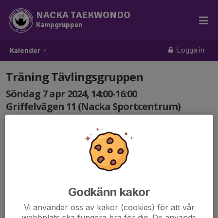
NACKA TAEKWONDO
Kampgruppen
Logga in
Kalender
Träning Tävlingsgruppen
Söndag 7 apr 2024, 14:00-16:00
Griffelvägen 11 (Nacka Sportcentrum)
Samling: 14:00
Godkänn kakor
Vi använder oss av kakor (cookies) för att vår
webbplats ska fungera bra för dig. De används