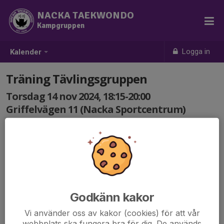
NACKA TAEKWONDO
Kampgruppen
Logga in
Kalender
Träning Tävlingsgruppen
Torsdag 14 nov 2024, 18:15-20:00
Griffelvägen 11 (Nacka Sportcentrum)
Samling: 18:15
Godkänn kakor
Vi använder oss av kakor (cookies) för att vår
webbplats ska fungera bra för dig. De används