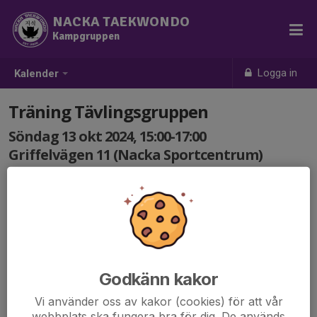
NACKA TAEKWONDO
Kampgruppen
Logga in
Kalender
Träning Tävlingsgruppen
Söndag 13 okt 2024, 15:00-17:00
Griffelvägen 11 (Nacka Sportcentrum)
Samling: 15:00
Godkänn kakor
Vi använder oss av kakor (cookies) för att vår
webbplats ska fungera bra för dig. De används