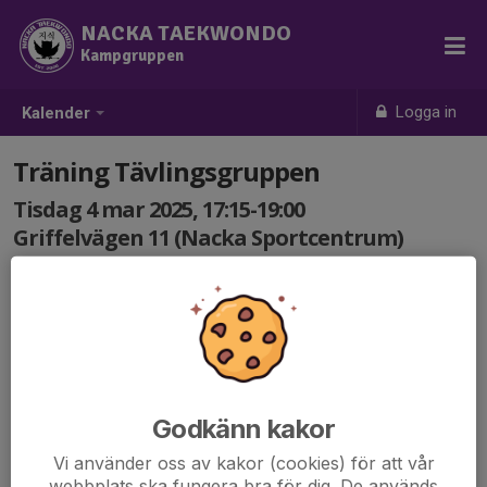
NACKA TAEKWONDO
Kampgruppen
Logga in
Kalender
Träning Tävlingsgruppen
Tisdag 4 mar 2025, 17:15-19:00
Griffelvägen 11 (Nacka Sportcentrum)
Samling: 17:15
Godkänn kakor
Vi använder oss av kakor (cookies) för att vår
webbplats ska fungera bra för dig. De används