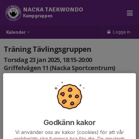
NACKA TAEKWONDO
Kampgruppen
Logga in
Kalender
Träning Tävlingsgruppen
Torsdag 23 jan 2025, 18:15-20:00
Griffelvägen 11 (Nacka Sportcentrum)
Samling: 18:15
Godkänn kakor
Vi använder oss av kakor (cookies) för att vår
webbplats ska fungera bra för dig. De används