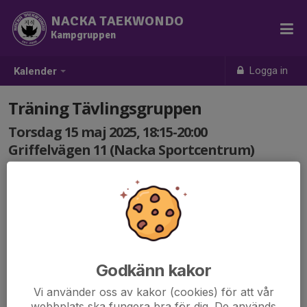
NACKA TAEKWONDO
Kampgruppen
Logga in
Kalender
Träning Tävlingsgruppen
Torsdag 15 maj 2025, 18:15-20:00
Griffelvägen 11 (Nacka Sportcentrum)
Samling: 18:15
Godkänn kakor
Vi använder oss av kakor (cookies) för att vår
webbplats ska fungera bra för dig. De används