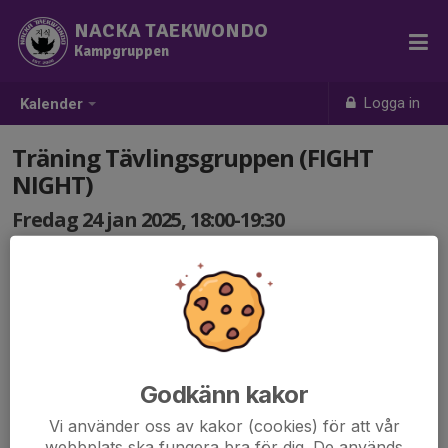
NACKA TAEKWONDO
Kampgruppen
Logga in
Kalender
Träning Tävlingsgruppen (FIGHT
NIGHT)
Fredag 24 jan 2025, 18:00-19:30
Åsögatan 153 (Södermalm)
Samling: 18:00
Godkänn kakor
Vi använder oss av kakor (cookies) för att vår
webbplats ska fungera bra för dig. De används