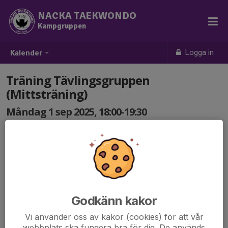
NACKA TAEKWONDO
Kampgruppen
Logga in
Kalender
Träning Tävlingsgruppen
(Mittsträning)
Måndag 1 sep 2025, 18:00-19:30
Griffelvägen 17 (Karatelokalen)
Samling: 18:00
Godkänn kakor
Vi använder oss av kakor (cookies) för att vår
webbplats ska fungera bra för dig. De används