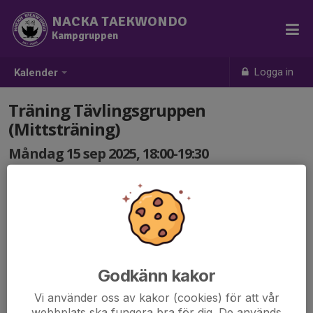
NACKA TAEKWONDO
Kampgruppen
Logga in
Kalender
Träning Tävlingsgruppen
(Mittsträning)
Måndag 15 sep 2025, 18:00-19:30
Griffelvägen 17 (Karatelokalen)
Samling: 18:00
Godkänn kakor
Vi använder oss av kakor (cookies) för att vår
webbplats ska fungera bra för dig. De används