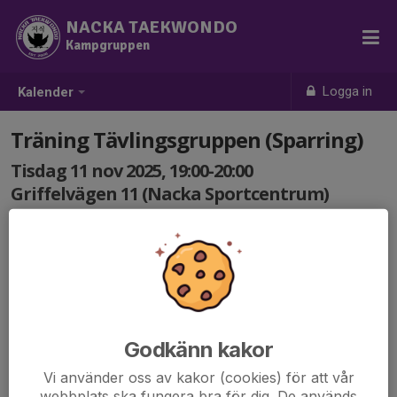
NACKA TAEKWONDO
Kampgruppen
Logga in
Kalender
Träning Tävlingsgruppen (Sparring)
Tisdag 11 nov 2025, 19:00-20:00
Griffelvägen 11 (Nacka Sportcentrum)
Samling: 19:00
Alla skydd på vid träningsstart.
Godkänn kakor
Vi använder oss av kakor (cookies) för att vår
webbplats ska fungera bra för dig. De används