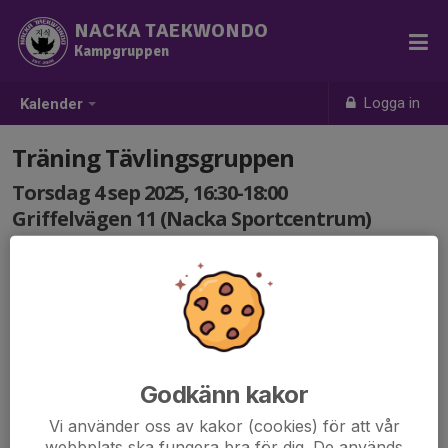
NACKA TAEKWONDO
Kampgruppen
Logga in
Kalender
Träning Tävlingsgruppen
Torsdag 4 sep 2025, 16:30-18:00
Griffelvägen 11 (Nacka Sportcentrum)
Samling: 16:30
Godkänn kakor
Vi använder oss av kakor (cookies) för att vår
webbplats ska fungera bra för dig. De används