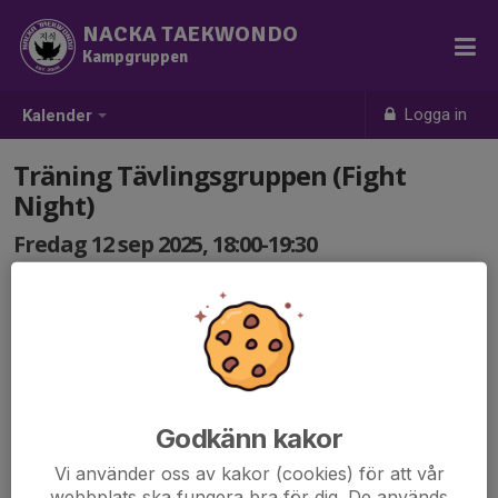
NACKA TAEKWONDO
Kampgruppen
Logga in
Kalender
Träning Tävlingsgruppen (Fight
Night)
Fredag 12 sep 2025, 18:00-19:30
Åsögatan 153 (Södermalm)
Samling: 18:00
Träning tillsammans med andra klubbar inne på
Södermalm.
Godkänn kakor
Vi använder oss av kakor (cookies) för att vår
webbplats ska fungera bra för dig. De används