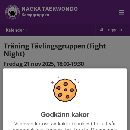
NACKA TAEKWONDO
Kampgruppen
Logga in
Kalender
Träning Tävlingsgruppen (Fight
Night)
Fredag 21 nov 2025, 18:00-19:30
Åsögatan 153 (Södermalm)
Samling: 18:00
Träning tillsammans med andra klubbar inne på
Södermalm.
Godkänn kakor
Vi använder oss av kakor (cookies) för att vår
webbplats ska fungera bra för dig. De används