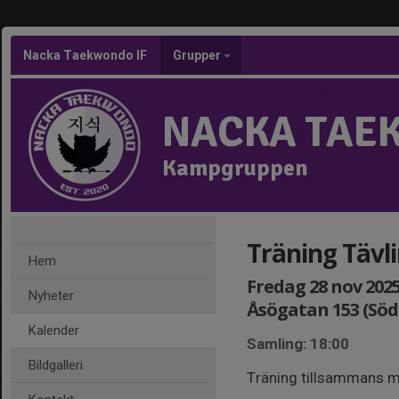
Nacka Taekwondo IF
Grupper
NACKA TAE
Kampgruppen
Träning Tävl
Hem
Fredag 28 nov 2025,
Nyheter
Åsögatan 153 (Sö
Kalender
Samling: 18:00
Bildgalleri
Träning tillsammans m