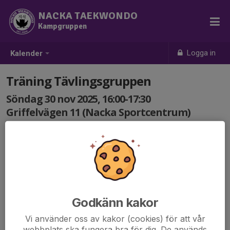
NACKA TAEKWONDO
Kampgruppen
Logga in
Kalender
Träning Tävlingsgruppen
Söndag 30 nov 2025, 16:00-17:30
Griffelvägen 11 (Nacka Sportcentrum)
Samling: 16:00
Godkänn kakor
Vi använder oss av kakor (cookies) för att vår
webbplats ska fungera bra för dig. De används