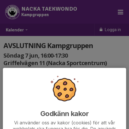
NACKA TAEKWONDO
Kampgruppen
Logga in
Kalender
AVSLUTNING Kampgruppen
Söndag 7 jun, 16:00-17:30
Griffelvägen 11 (Nacka Sportcentrum)
Samling: 16:00
TA MED ALLA PRISER (POKALER/MEDALJER) NI VUNNIT
DENNA TERMIN! 🥇🥈🥉🏆
Godkänn kakor
Vi använder oss av kakor (cookies) för att vår
webbplats ska fungera bra för dig. De används