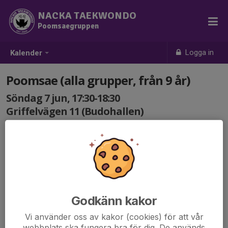
NACKA TAEKWONDO
Poomsaegruppen
Logga in
Kalender
Poomsae (alla grupper, från 9 år)
Söndag 7 jun, 17:30-18:30
Griffelvägen 11 (Budohallen)
Samling: 17:30
Godkänn kakor
Vi använder oss av kakor (cookies) för att vår
webbplats ska fungera bra för dig. De används