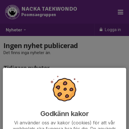
NACKA TAEKWONDO
Poomsaegruppen
Logga in
Nyheter
Ingen nyhet publicerad
Det finns inga nyheter än.
Tidigare nyheter
Det finns inga tidigare nyheter
Godkänn kakor
Vi använder oss av kakor (cookies) för att vår
webbplats ska fungera bra för dig. De används