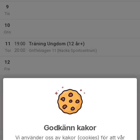
9
Tis
10
Ons
11
19:00
Träning Ungdom (12 år+)
20:00
Tor
Griffelvägen 11 (Nacka Sportcentrum)
12
Fre
13
Lör
14
15:00
Träning Ungdom (12 år+)
16:00
Sön
Griffelvägen 11 (Nacka Sportcentrum)
17:30
Extrapass - Poomsae (alla från 9 år)
18:30
Griffelvägen 11 (Nacka Sportcentrum)
Godkänn kakor
v.38
Vi använder oss av kakor (cookies) för att vår