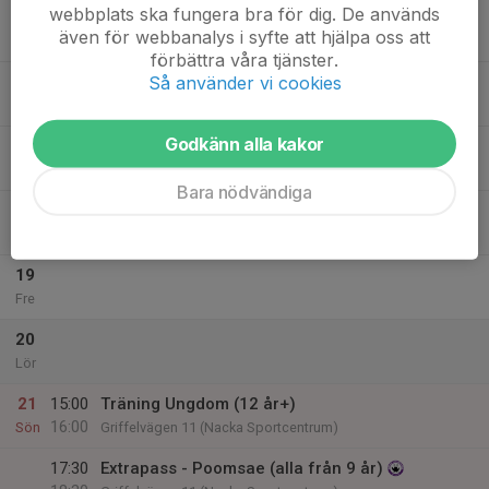
webbplats ska fungera bra för dig. De används
15
18:00
Extrapass - Mittsträning (alla från 7år)
även för webbanalys i syfte att hjälpa oss att
19:30
Mån
Griffelvägen 17 (Karatelokalen)
förbättra våra tjänster.
Så använder vi cookies
16
Tis
Godkänn alla kakor
17
Ons
Bara nödvändiga
18
19:00
Träning Ungdom (12 år+)
20:00
Tor
Griffelvägen 11 (Nacka Sportcentrum)
19
Fre
20
Lör
21
15:00
Träning Ungdom (12 år+)
16:00
Sön
Griffelvägen 11 (Nacka Sportcentrum)
17:30
Extrapass - Poomsae (alla från 9 år)