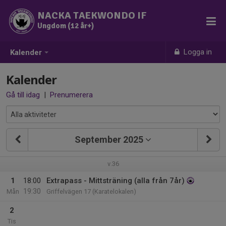
NACKA TAEKWONDO IF
Ungdom (12 år+)
Logga in
Kalender
Kalender
Gå till idag
|
Prenumerera
September 2025
v.36
1
18:00
Extrapass - Mittsträning (alla från 7år)
19:30
Mån
Griffelvägen 17 (Karatelokalen)
2
Tis