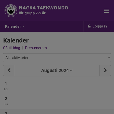
NACKA TAEKWONDO
Vit grupp 7-9 år
Logga in
Kalender
Kalender
Gå till idag
|
Prenumerera
Augusti 2024
1
Tor
2
Fre
3