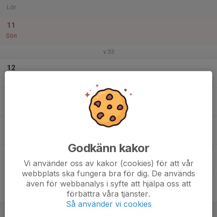
Lör
11
Sön
v.33
12
Mån
13
Tis
14
Ons
Godkänn kakor
15
Vi använder oss av kakor (cookies) för att vår
Tor
webbplats ska fungera bra för dig. De används
16
även för webbanalys i syfte att hjälpa oss att
förbättra våra tjänster.
Fre
Så använder vi cookies
17