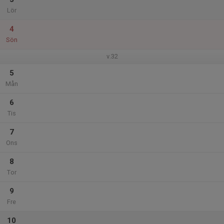
Lör
4
Sön
v.32
5
Mån
6
Tis
7
Ons
8
Tor
9
Fre
10