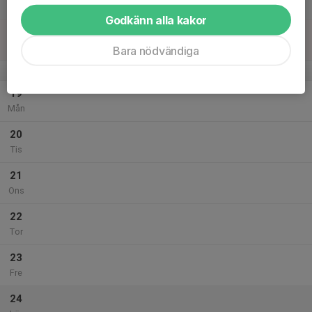
Lör
Godkänn alla kakor
18
Sön
Bara nödvändiga
v.34
19
Mån
20
Tis
21
Ons
22
Tor
23
Fre
24