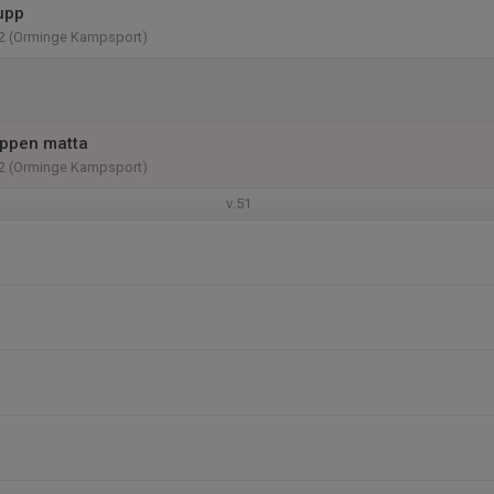
upp
2 (Orminge Kampsport)
Öppen matta
2 (Orminge Kampsport)
v.51