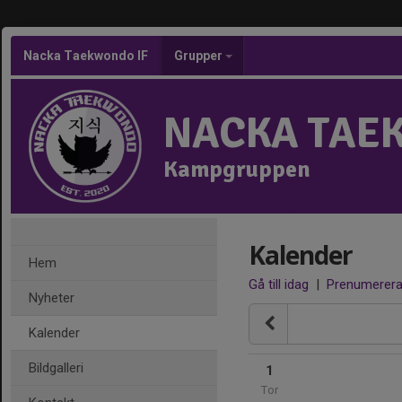
Nacka Taekwondo IF
Grupper
NACKA TAE
Kampgruppen
Kalender
Hem
Gå till idag
|
Prenumerer
Nyheter
Kalender
Bildgalleri
1
Tor