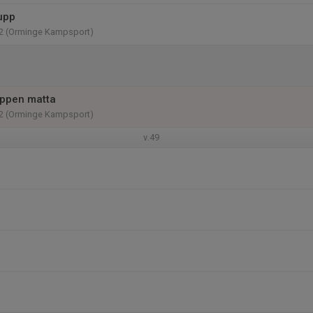
upp
2 (Orminge Kampsport)
Öppen matta
2 (Orminge Kampsport)
v.49