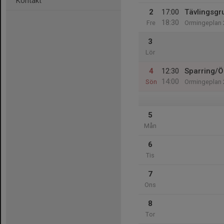
Kontakt
2
17:00
Tävlingsgr
18:30
Fre
Ormingeplan 
3
Lör
4
12:30
Sparring/
14:00
Sön
Ormingeplan 
5
Mån
6
Tis
7
Ons
8
Tor