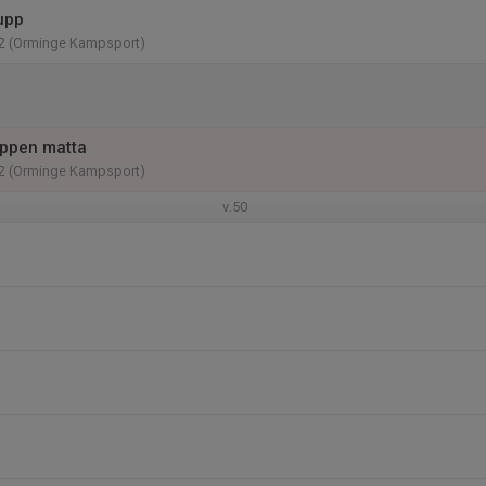
upp
2 (Orminge Kampsport)
Öppen matta
2 (Orminge Kampsport)
v.50