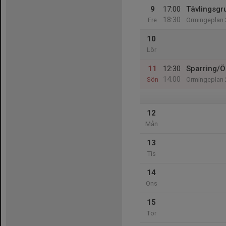
9
17:00
Tävlingsgr
18:30
Fre
Ormingeplan 
10
Lör
11
12:30
Sparring/
14:00
Sön
Ormingeplan 
12
Mån
13
Tis
14
Ons
15
Tor