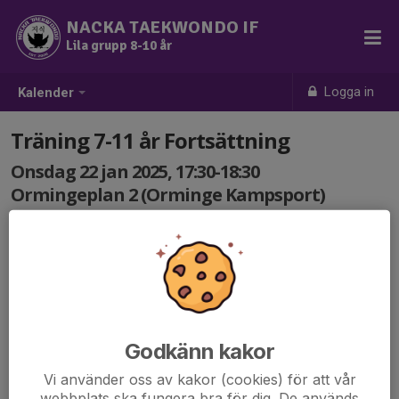
NACKA TAEKWONDO IF
Lila grupp 8-10 år
Logga in
Kalender
Träning 7-11 år Fortsättning
Onsdag 22 jan 2025, 17:30-18:30
Ormingeplan 2 (Orminge Kampsport)
Samling: 17:30
Godkänn kakor
Vi använder oss av kakor (cookies) för att vår
webbplats ska fungera bra för dig. De används