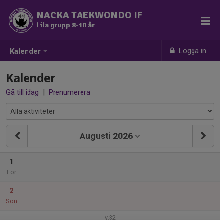
NACKA TAEKWONDO IF
Lila grupp 8-10 år
Logga in
Kalender
Kalender
Gå till idag
|
Prenumerera
Augusti 2026
1
Lör
2
Sön
v.32