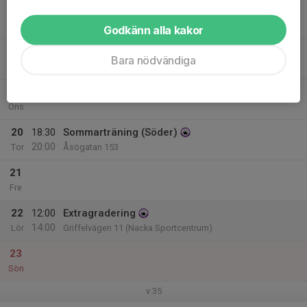
17
18:30
Sommarträning (Söder)
20:00
Mån
Åsögatan 153
Godkänn alla kakor
18
Bara nödvändiga
Tis
19
Ons
20
18:30
Sommarträning (Söder)
20:00
Tor
Åsögatan 153
21
Fre
22
12:00
Extragradering
14:00
Lör
Griffelvägen 11 (Nacka Sportcentrum)
23
Sön
v.35