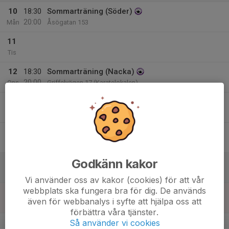
10
18:30
Sommarträning (Söder)
20:00
Mån
Åsögatan 153
11
Tis
12
18:30
Sommarträning (Nacka)
20:00
Ons
Griffelvägen 17 (Karatelokalen)
13
18:30
Sommarträning (Söder)
20:00
Tor
Åsögatan 153
14
Fre
Godkänn kakor
15
Lör
Vi använder oss av kakor (cookies) för att vår
webbplats ska fungera bra för dig. De används
16
även för webbanalys i syfte att hjälpa oss att
Sön
förbättra våra tjänster.
v.34
Så använder vi cookies