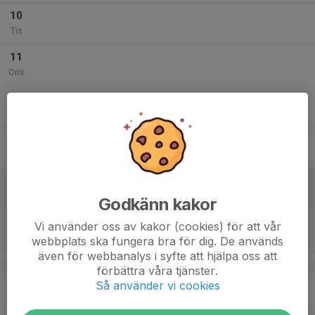
10
Tis
11
Ons
12
18:00
Lila grupp 8-10 år
19:00
Tor
Griffelvägen 11 (Nacka Sportcentrum)
13
Fre
14
Lör
Godkänn kakor
15
14:00
Lila grupp 8-10 år
Vi använder oss av kakor (cookies) för att vår
15:00
Sön
Griffelvägen 11 (Nacka Sportcentrum)
webbplats ska fungera bra för dig. De används
även för webbanalys i syfte att hjälpa oss att
v.47
förbättra våra tjänster.
Så använder vi cookies
16
Mån