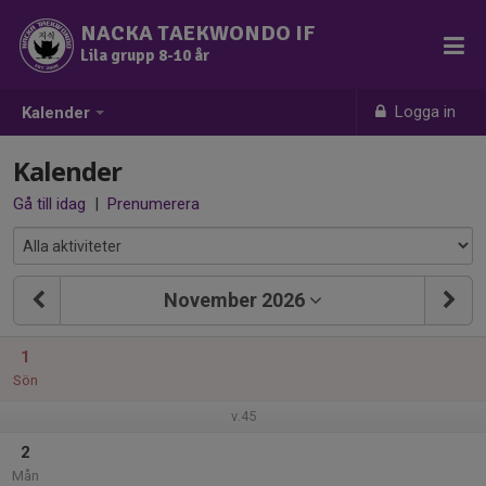
NACKA TAEKWONDO IF
Lila grupp 8-10 år
Logga in
Kalender
Kalender
Gå till idag
|
Prenumerera
November 2026
1
Sön
v.45
2
Mån