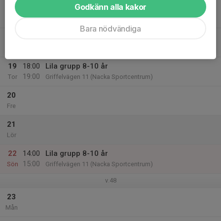
Godkänn alla kakor
17
Tis
Bara nödvändiga
18
Ons
19
18:00
Lila grupp 8-10 år
19:00
Tor
Griffelvägen 11 (Nacka Sportcentrum)
20
Fre
21
Lör
22
14:00
Lila grupp 8-10 år
15:00
Sön
Griffelvägen 11 (Nacka Sportcentrum)
v.48
23
Mån