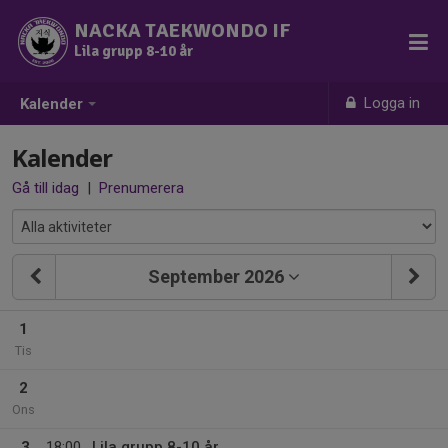
NACKA TAEKWONDO IF
Lila grupp 8-10 år
Logga in
Kalender
Kalender
Gå till idag
|
Prenumerera
September 2026
1
Tis
2
Ons
3
18:00
Lila grupp 8-10 år