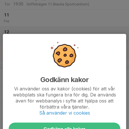
19:00
Tor
Griffelvägen 11 (Nacka Sportcentrum)
11
Fre
12
Lör
13
14:00
Lila grupp 8-10 år
15:00
Sön
Griffelvägen 11 (Nacka Sportcentrum)
v.38
14
Godkänn kakor
Mån
Vi använder oss av kakor (cookies) för att vår
15
webbplats ska fungera bra för dig. De används
Tis
även för webbanalys i syfte att hjälpa oss att
förbättra våra tjänster.
16
Så använder vi cookies
Ons
17
18:00
Lila grupp 8-10 år
Godkänn alla kakor