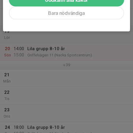
19:00
Tor
Griffelvägen 11 (Nacka Sportcentrum)
Bara nödvändiga
18
Fre
19
Lör
20
14:00
Lila grupp 8-10 år
15:00
Sön
Griffelvägen 11 (Nacka Sportcentrum)
v.39
21
Mån
22
Tis
23
Ons
24
18:00
Lila grupp 8-10 år