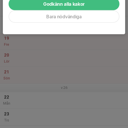
Godkänn alla kakor
17
Ons
Bara nödvändiga
18
Tor
19
Fre
20
Lör
21
Sön
v.26
22
Mån
23
Tis