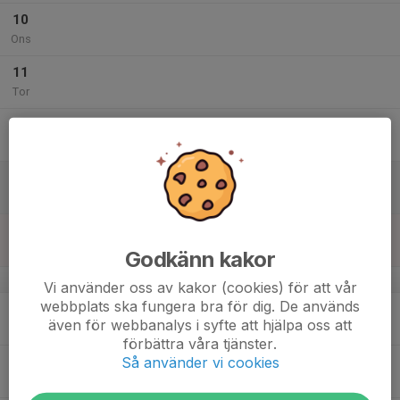
10
Ons
11
Tor
12
Fre
13
Lör
14
Sön
Godkänn kakor
v.25
Vi använder oss av kakor (cookies) för att vår
webbplats ska fungera bra för dig. De används
15
även för webbanalys i syfte att hjälpa oss att
Mån
förbättra våra tjänster.
Så använder vi cookies
16
Tis