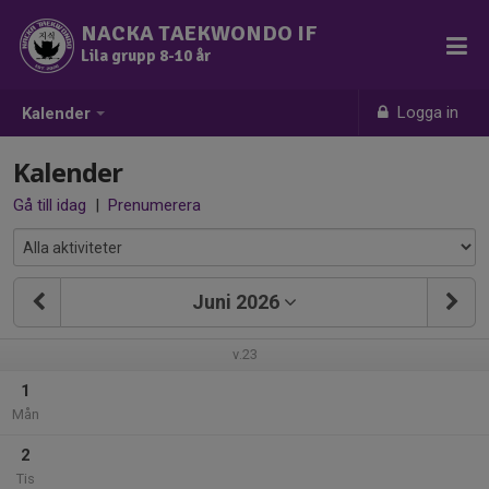
NACKA TAEKWONDO IF
Lila grupp 8-10 år
Logga in
Kalender
Kalender
Gå till idag
|
Prenumerera
Juni 2026
v.23
1
Mån
2
Tis