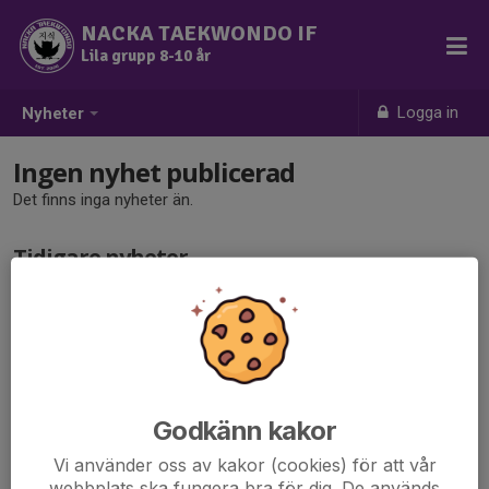
NACKA TAEKWONDO IF
Lila grupp 8-10 år
Logga in
Nyheter
Ingen nyhet publicerad
Det finns inga nyheter än.
Tidigare nyheter
Det finns inga tidigare nyheter
Godkänn kakor
Vi använder oss av kakor (cookies) för att vår
webbplats ska fungera bra för dig. De används