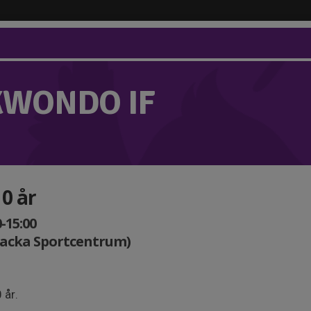
KWONDO IF
10 år
-15:00
Nacka Sportcentrum)
 år.