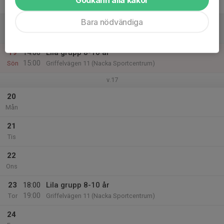
Fre
Bara nödvändiga
18
Lör
19
14:00
Lila grupp 8-10 år
15:00
Sön
Griffelvägen 11 (Nacka Sportcentrum)
v.17
20
Mån
21
Tis
22
Ons
23
18:00
Lila grupp 8-10 år
19:00
Tor
Griffelvägen 11 (Nacka Sportcentrum)
24