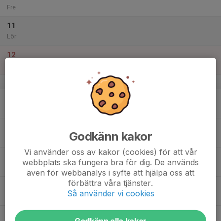
Fre
11
Lör
12
Sön
v.16
13
Mån
14
Godkänn kakor
Tis
Vi använder oss av kakor (cookies) för att vår
15
webbplats ska fungera bra för dig. De används
Ons
även för webbanalys i syfte att hjälpa oss att
förbättra våra tjänster.
16
18:00
Lila grupp 8-10 år
Så använder vi cookies
19:00
Tor
Griffelvägen 11 (Nacka Sportcentrum)
17
Godkänn alla kakor