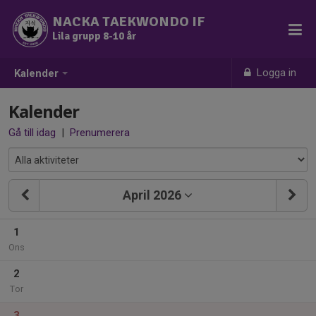
NACKA TAEKWONDO IF
Lila grupp 8-10 år
Logga in
Kalender
Kalender
Gå till idag
|
Prenumerera
April 2026
1
Ons
2
Tor
3