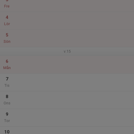
Fre
4
Lör
5
Sön
v.15
6
Mån
7
Tis
8
Ons
9
Tor
10