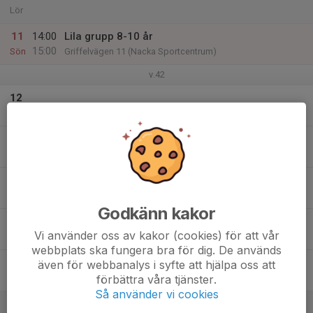
Lör
11
14:00
Lila grupp 8-10 år
15:00
Sön
Griffelvägen 11 (Nacka Sportcentrum)
v.42
12
Mån
13
Tis
14
Ons
Godkänn kakor
15
18:00
Lila grupp 8-10 år
Vi använder oss av kakor (cookies) för att vår
19:00
Tor
Griffelvägen 11 (Nacka Sportcentrum)
webbplats ska fungera bra för dig. De används
16
även för webbanalys i syfte att hjälpa oss att
förbättra våra tjänster.
Fre
Så använder vi cookies
17