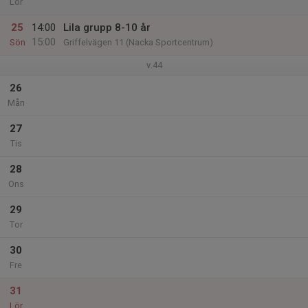
Lör
25
14:00
Lila grupp 8-10 år
15:00
Sön
Griffelvägen 11 (Nacka Sportcentrum)
v.44
26
Mån
27
Tis
28
Ons
29
Tor
30
Fre
31
Lör