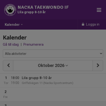
NACKA TAEKWONDO IF
Lila grupp 8-10 år
Logga in
Kalender
Kalender
Gå till idag
|
Prenumerera
Oktober 2026
1
18:00
Lila grupp 8-10 år
19:00
Tor
Griffelvägen 11 (Nacka Sportcentrum)
2
Fre
3