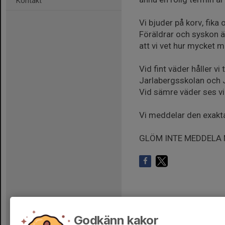
Kontakt
Vi bjuder på korv, fika o
Föräldrar och syskon ä
att vi vet hur mycket 
Vid fint väder håller v
Jarlabergsskolan och J
Vid sämre väder ses vi 
Vi meddelar den exakta 
GLÖM INTE MEDDELA 
Godkänn kakor