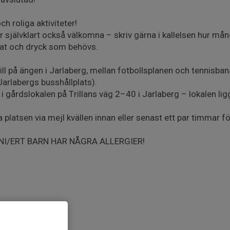
ch roliga aktiviteter!
r självklart också välkomna – skriv gärna i kallelsen hur 
mat och dryck som behövs.
i till på ängen i Jarlaberg, mellan fotbollsplanen och tennisba
arlabergs busshållplats).
i gårdslokalen på Trillans väg 2–40 i Jarlaberg – lokalen lig
platsen via mejl kvällen innan eller senast ett par timmar fö
NI/ERT BARN HAR NÅGRA ALLERGIER!