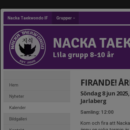
Nacka Taekwondo IF
Grupper
NACKA TAE
Lila grupp 8-10 år
FIRANDE! Å
Hem
Söndag 8 jun 2025, 
Nyheter
Jarlaberg
Kalender
Samling: 12:00
Bildgalleri
Kom och fira att Nacka
ännu en rolig termin är