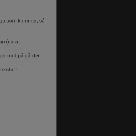
många som kommer, så
nan (nära
ger mitt på gården.
re start.